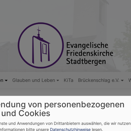
en
Glauben und Leben
KiTa
Brückenschlag e.V.
W
ndung von personenbezogenen
 und Cookies
enste und Anwendungen von Drittanbietern auswählen, die wir nutze
tlich in der Konfi- und Jugendarbeit in St. Thomas und in 
Informationen bitte unsere
Datenschutzhinweise
lesen.