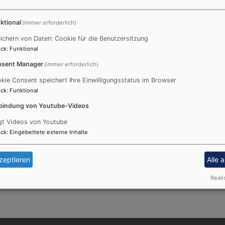
ktional
nfis auf ihrem Weg zur Konfirmation, organisieren spannen
(immer erforderlich)
gestalten auch unsere eigene Jugendarbeit, planen Freizeit
ichern von Daten: Cookie für die Benutzersitzung
 haben.
ck
:
Funktional
sent Manager
(immer erforderlich)
tzung (MAK = MitArbeiterKreis), in der Regel am ersten So
gen, tauschen Ideen aus und haben eine gute Zeit miteina
kie Consent speichert Ihre Einwilligungsstatus im Browser
ck
:
Funktional
irmation Lust hat, sich einzubringen, ist herzlich willkomm
bindung von Youtube-Videos
 du dich gerne bei uns melden! Folge uns auch auf Instagram
gt Videos von Youtube
ck
:
Eingebettete externe Inhalte
zeptieren
Alle 
dausschuss@st-thomas-augsburg.de
de
Reali