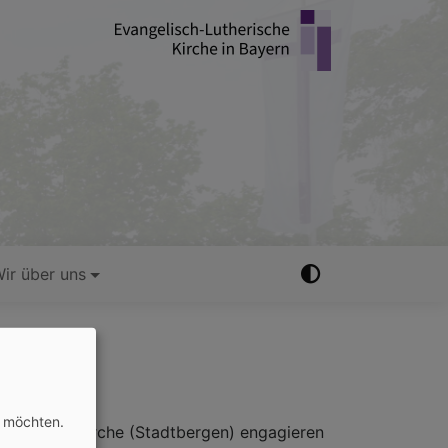
ir über uns
n möchten.
der Friedenskirche (Stadtbergen) engagieren